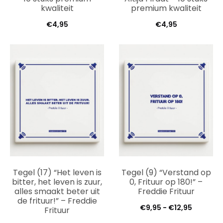
kwaliteit
premium kwaliteit
€
4,95
€
4,95
Tegel (17) “Het leven is
Tegel (9) “Verstand op
bitter, het leven is zuur,
0, Frituur op 180!” –
alles smaakt beter uit
Freddie Frituur
de frituur!” – Freddie
Prijsklas
€
9,95
-
€
12,95
Frituur
€9,95