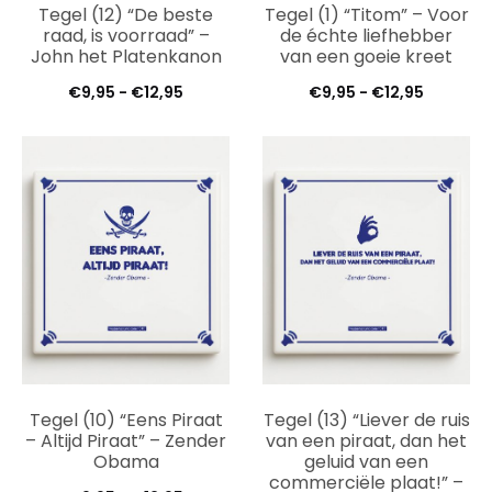
Tegel (12) “De beste
Tegel (1) “Titom” – Voor
raad, is voorraad” –
de échte liefhebber
John het Platenkanon
van een goeie kreet
Prijsklasse:
Prijsklas
€
9,95
-
€
12,95
€
9,95
-
€
12,95
€9,95
€9,95
tot
tot
€12,95
€12,95
Tegel (10) “Eens Piraat
Tegel (13) “Liever de ruis
– Altijd Piraat” – Zender
van een piraat, dan het
Obama
geluid van een
commerciële plaat!” –