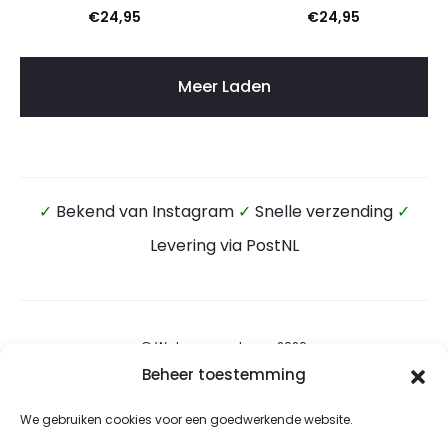
€
24,95
€
24,95
Meer Laden
✓
Bekend van Instagram
✓
Snelle verzending
✓
Levering via PostNL
© Wateensound.com 2026
Beheer toestemming
Algemene voorwaarden
We gebruiken cookies voor een goedwerkende website.
Privacybeleid