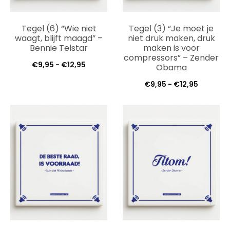
Tegel (6) “Wie niet
Tegel (3) “Je moet je
waagt, blijft maagd” –
niet druk maken, druk
Bennie Telstar
maken is voor
compressors” – Zender
Prijsklasse:
€
9,95
-
€
12,95
Obama
€9,95
Prijsklas
€
9,95
-
€
12,95
tot
€9,95
€12,95
tot
€12,95