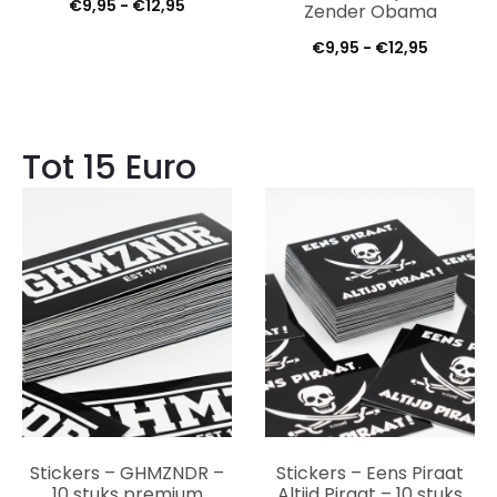
Prijsklasse:
€
9,95
-
€
12,95
Zender Obama
€9,95
Prijsklas
€
9,95
-
€
12,95
tot
€9,95
€12,95
tot
€12,95
Tot 15 Euro
Stickers – GHMZNDR –
Stickers – Eens Piraat
10 stuks premium
Altijd Piraat – 10 stuks