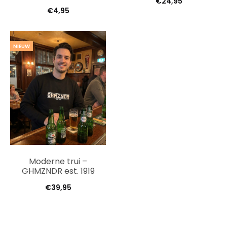
€
24,95
€
4,95
NIEUW
Moderne trui –
GHMZNDR est. 1919
€
39,95