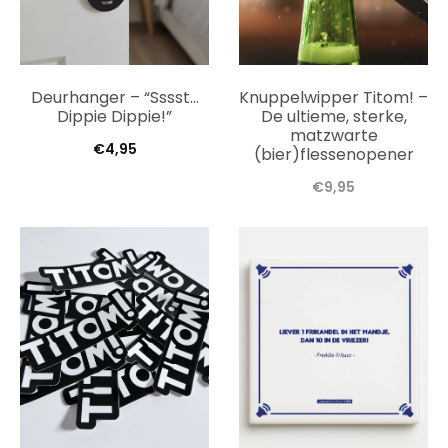
Deurhanger – “Sssst…
Knuppelwipper Titom! –
Dippie Dippie!”
De ultieme, sterke,
matzwarte
€
4,95
(bier)flessenopener
€
9,95