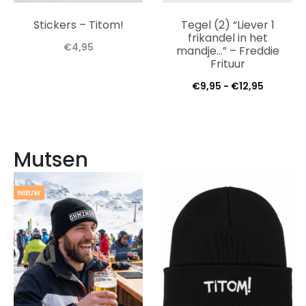
Stickers – Titom!
Tegel (2) “Liever 1
frikandel in het
€
4,95
mandje…” – Freddie
Frituur
Prijsklas
€
9,95
-
€
12,95
€9,95
tot
€12,95
Mutsen
NIEUW