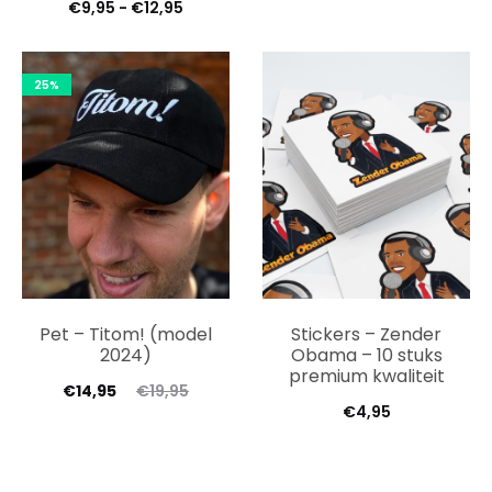
Prijsklasse:
€
9,95
-
€
12,95
tot
€9,95
€12,95
tot
25%
€12,95
Pet – Titom! (model
Stickers – Zender
2024)
Obama – 10 stuks
premium kwaliteit
€
14,95
€
19,95
€
4,95