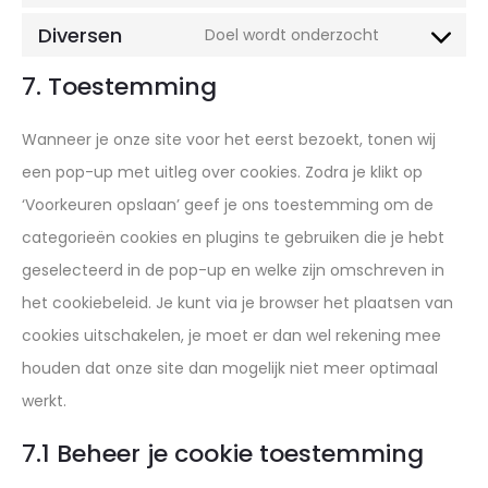
service
js
to
Diversen
google-
Doel wordt onderzocht
Consent
service
fonts
to
7. Toestemming
google-
service
recaptcha
Wanneer je onze site voor het eerst bezoekt, tonen wij
diversen
een pop-up met uitleg over cookies. Zodra je klikt op
‘Voorkeuren opslaan’ geef je ons toestemming om de
categorieën cookies en plugins te gebruiken die je hebt
geselecteerd in de pop-up en welke zijn omschreven in
het cookiebeleid. Je kunt via je browser het plaatsen van
cookies uitschakelen, je moet er dan wel rekening mee
houden dat onze site dan mogelijk niet meer optimaal
werkt.
7.1 Beheer je cookie toestemming