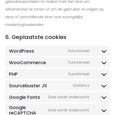
gebruikersprofielen te maken met het doel om
advertenties te tonen of om de gebruiker te volgen op
deze of verschillende sites voor soortgelijke
marketingdoeleinden.
6. Geplaatste cookies
WordPress
Functioneel
Consent
to
WooCommerce
Functioneel
Consent
service
to
PHP
Functioneel
wordpress
Consent
service
to
Sourcebuster JS
Statistics
woocomme
Consent
service
to
Google Fonts
Doel wordt onderzocht
php
Consent
service
Google
to
Doel wordt onderzocht
sourcebuste
reCAPTCHA
Consent