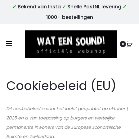
✓
Bekend van Insta
✓
Snelle PostNL levering
✓
1000+ bestellingen
0
Cookiebeleid (EU)
Dit cookiebeleid is voor het laatst geüpdatet op oktober 1,
2025 en is van toepassing op burgers en wettelijke
permanente inwoners van de Europese Economische
Ruimte en Zwitserland.