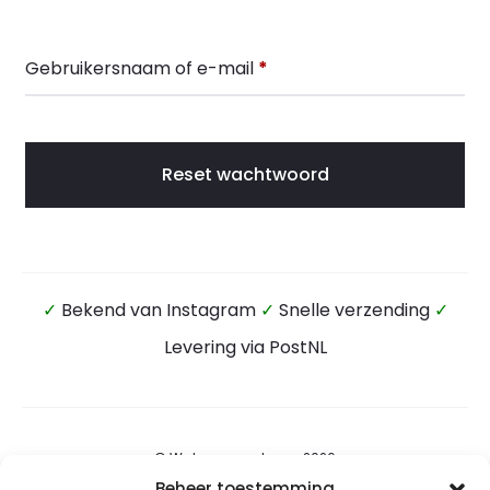
c
h
Vereist
Gebruikersnaam of e-mail
*
t
w
Reset wachtwoord
o
o
r
✓
Bekend van Instagram
✓
Snelle verzending
✓
Levering via PostNL
d
v
e
© Wateensound.com 2026
Beheer toestemming