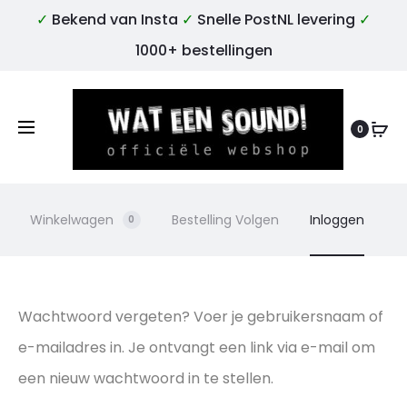
✓
Bekend van Insta
✓
Snelle PostNL levering
✓
1000+ bestellingen
0
Winkelwagen
Bestelling Volgen
Inloggen
0
W
Wachtwoord vergeten? Voer je gebruikersnaam of
e-mailadres in. Je ontvangt een link via e-mail om
a
een nieuw wachtwoord in te stellen.