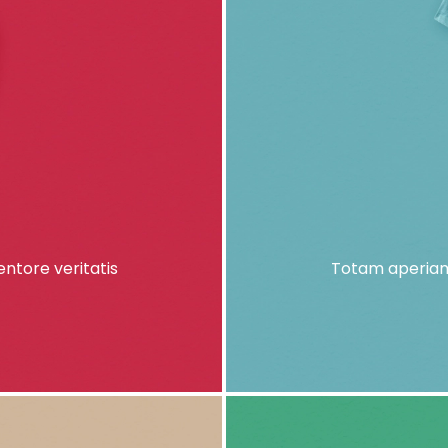
ntore veritatis
Totam aperiam,