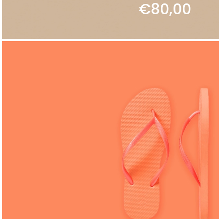
€
80,00
ADD TO CART