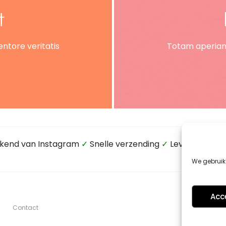
t
ntore veritatis
Totam aperiam,
kend van Instagram
✓
Snelle verzending
✓
Levering via P
We gebruik
Acc
Contact