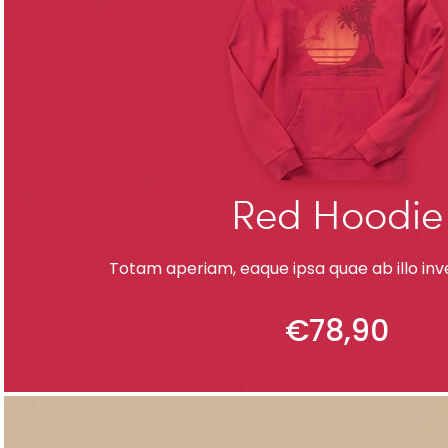
Red Hoodie
Totam aperiam, eaque ipsa quae ab illo inve
€
78,90
ADD TO CART