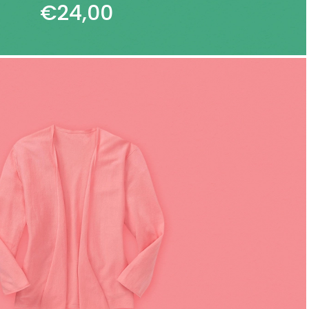
€
24,00
ADD TO CART