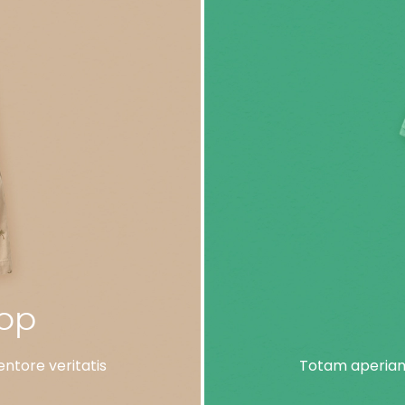
lop
ntore veritatis
Totam aperiam,