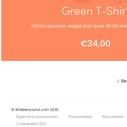
Green T-Shir
Totam aperiam, eaque ipsa quae ab illo inve
€
34,00
ADD TO CART
✓
Be
© Wateensound.com 2026
Algemene voorwaarden
Privacybeleid
Retourbeleid
Cookiebeleid (EU)