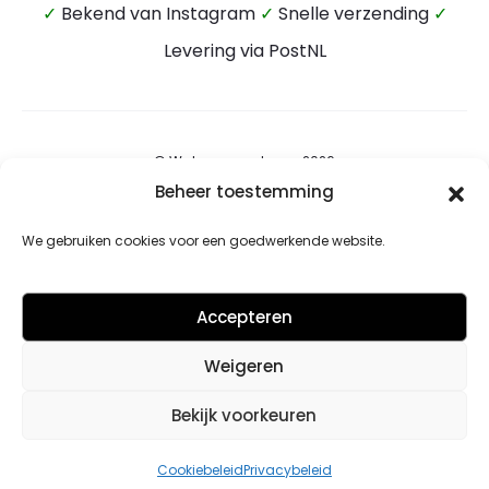
✓
Bekend van Instagram
✓
Snelle verzending
✓
Levering via PostNL
© Wateensound.com 2026
Beheer toestemming
Algemene voorwaarden
We gebruiken cookies voor een goedwerkende website.
Privacybeleid
Retourbeleid
Accepteren
Contact
Weigeren
Cookiebeleid (EU)
Bekijk voorkeuren
F
I
Cookiebeleid
Privacybeleid
a
n
c
s