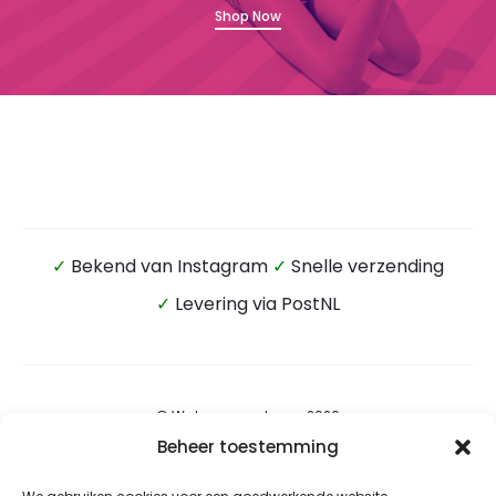
Shop Now
✓
Bekend van Instagram
✓
Snelle verzending
✓
Levering via PostNL
© Wateensound.com 2026
Beheer toestemming
Algemene voorwaarden