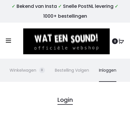
✓
Bekend van Insta
✓
Snelle PostNL levering
✓
1000+ bestellingen
0
Winkelwagen
Bestelling Volgen
Inloggen
0
M
Login
i