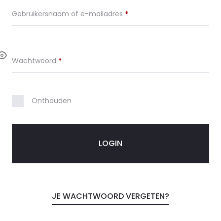
j
Vereist
Gebruikersnaam of e-mailadres
*
n
a
Vereist
Wachtwoord
*
c
c
Onthouden
o
u
LOGIN
n
t
JE WACHTWOORD VERGETEN?