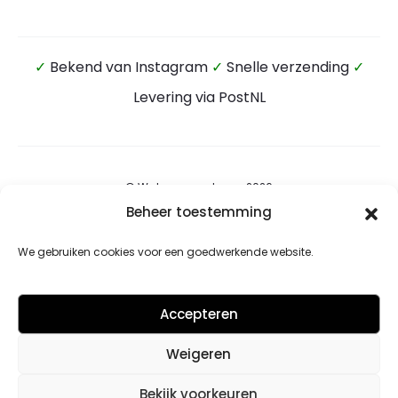
✓
Bekend van Instagram
✓
Snelle verzending
✓
Levering via PostNL
© Wateensound.com 2026
Beheer toestemming
Algemene voorwaarden
We gebruiken cookies voor een goedwerkende website.
Privacybeleid
Retourbeleid
Accepteren
Contact
Weigeren
Cookiebeleid (EU)
Bekijk voorkeuren