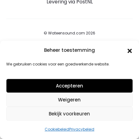
Levering via PostNL
© Wateensound.com 2026
Beheer toestemming
Algemene voorwaarden
Privacybeleid
We gebruiken cookies voor een goedwerkende website.
Retourbeleid
Accepteren
Contact
Weigeren
Cookiebeleid (EU)
Bekijk voorkeuren
F
I
a
n
c
s
Cookiebeleid
Privacybeleid
e
t
b
a
o
g