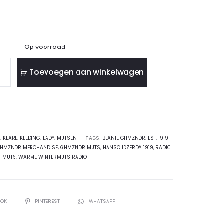
Op voorraad
Toevoegen aan winkelwagen
R
,
KEARL
,
KLEDING
,
LADY
,
MUTSEN
TAGS:
BEANIE GHMZNDR
,
EST. 1919
HMZNDR MERCHANDISE
,
GHMZNDR MUTS
,
HANSO IDZERDA 1919
,
RADIO
MUTS
,
WARME WINTERMUTS RADIO
OOK
PINTEREST
WHATSAPP