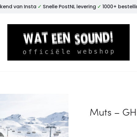
kend van Insta
✓
Snelle PostNL levering
✓
1000+ bestell
Muts – GH