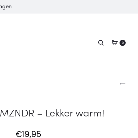
ingen
Zoeken
0
Pro
T-
SHIRT
–
ZENDE
MZNDR – Lekker warm!
OBAM
–
ZWAR
€
19,95