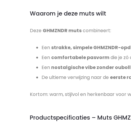
Waarom je deze muts wilt
Deze
GHMZNDR muts
combineert:
Een
strakke, simpele GHMZNDR-opd
Een
comfortabele pasvorm
die je zó
Een
nostalgische vibe zonder oubolli
De ultieme verwijzing naar de
eerste r
Kortom: warm, stijlvol en herkenbaar voor wi
Productspecificaties – Muts GHM