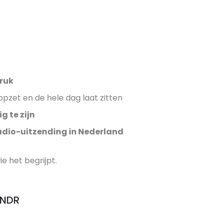
ruk
 opzet en de hele dag laat zitten
g te zijn
adio-uitzending in Nederland
e het begrijpt.
ZNDR