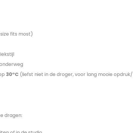
ize fits most)
ekstijl
t, onderweg
 op
30°C
(liefst niet in de droger, voor lang mooie opdruk
e dragen:
iten of in de studio