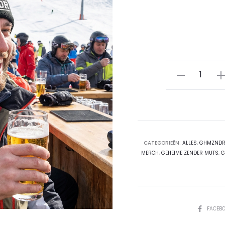
Muts
-
GHMZNDR
–
Lekker
warm!
CATEGORIEËN:
ALLES
,
GHMZND
MERCH
,
GEHEIME ZENDER MUTS
,
G
aantal
DEEL
FACEB