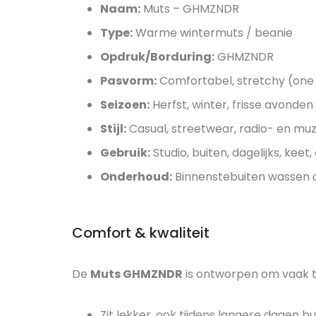
Naam:
Muts – GHMZNDR
Type:
Warme wintermuts / beanie
Opdruk/Borduring:
GHMZNDR
Pasvorm:
Comfortabel, stretchy (one s
Seizoen:
Herfst, winter, frisse avonden
Stijl:
Casual, streetwear, radio- en muzi
Gebruik:
Studio, buiten, dagelijks, kee
Onderhoud:
Binnenstebuiten wassen
Comfort & kwaliteit
De
Muts GHMZNDR
is ontworpen om vaak t
Zit lekker, ook tijdens langere dagen bu