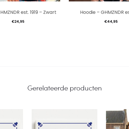
Dit
GHMZNDR est. 1919 – Zwart
Hoodie – GHMZNDR est
product
€
24,95
€
44,95
heeft
meerdere
variaties.
Deze
optie
kan
gekozen
Gerelateerde producten
worden
op
de
productpagina