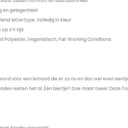
alans tussen comfort en duurzaamheid
oeg en gelegenheid
lend lettertype. Volledig in kleur
op z’n tijd.
 Polyester, Veganistisch, Fair Working Conditions
ord voor een iemand die er zo nu en dan wel even eentje
vrienden weten het al. Één biertje? Doe maar twee! Deze T
mium hoodie verwacht: