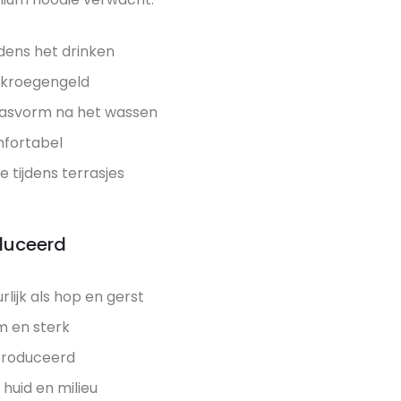
dens het drinken
n kroegengeld
asvorm na het wassen
mfortabel
tijdens terrasjes
duceerd
rlijk als hop en gerst
 en sterk
eproduceerd
 huid en milieu