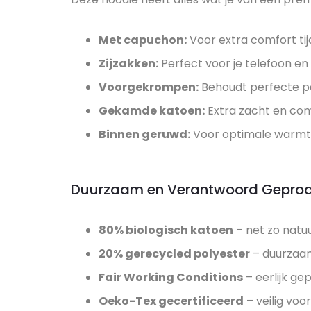
Met capuchon:
Voor extra comfort tij
Zijzakken:
Perfect voor je telefoon e
Voorgekrompen:
Behoudt perfecte p
Gekamde katoen:
Extra zacht en co
Binnen geruwd:
Voor optimale warmte 
Duurzaam en Verantwoord Gepro
80% biologisch katoen
– net zo natuu
20% gerecycled polyester
– duurzaam
Fair Working Conditions
– eerlijk g
Oeko-Tex gecertificeerd
– veilig voor