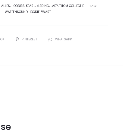
:
ALLES
,
HOODIES
,
KEARL
,
KLEDING
,
LADY
,
TITOM COLLECTIE
TAG:
WATEENSOUND HOODIE ZWART
OOK
PINTEREST
WHATSAPP
ise