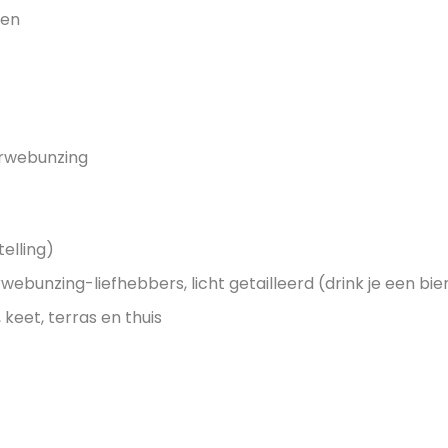
len
arwebunzing
elling)
rwebunzing-liefhebbers, licht getailleerd (drink je een b
 keet, terras en thuis