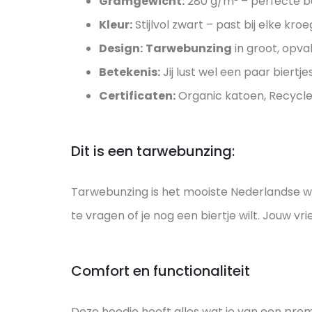
Gramgewicht:
280 g/m² – perfecte b
Kleur:
Stijlvol zwart – past bij elke kr
Design:
Tarwebunzing
in groot, opval
Betekenis:
Jij lust wel een paar biertjes 
Certificaten:
Organic katoen, Recycled
Dit is een tarwebunzing:
Tarwebunzing is het mooiste Nederlandse wo
te vragen of je nog een biertje wilt. Jouw 
Comfort en functionaliteit
Deze hoodie heeft alles wat je van een pre