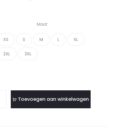
Maat
XS
S
M
L
XL
2XL
3XL
Toevoegen aan winkelwagen