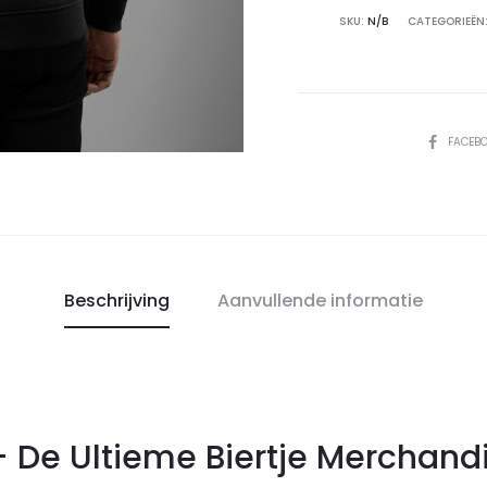
aantal
SKU:
N/B
CATEGORIEËN
DEEL
FACEB
Beschrijving
Aanvullende informatie
 De Ultieme Biertje Merchand