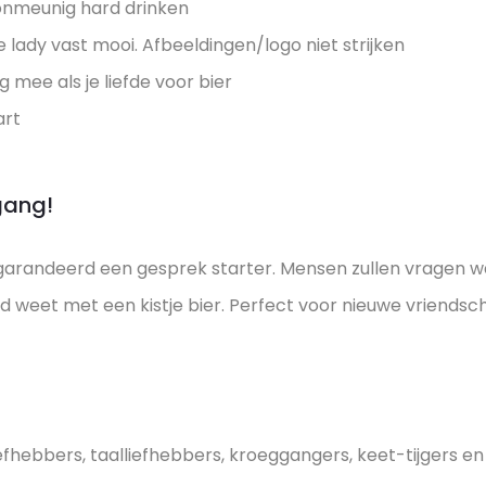
onmeunig hard drinken
e lady vast mooi. Afbeeldingen/logo niet strijken
g mee als je liefde voor bier
art
gang!
garandeerd een gesprek starter. Mensen zullen vragen w
aad weet met een kistje bier. Perfect voor nieuwe vriends
iefhebbers, taalliefhebbers, kroeggangers, keet-tijgers e