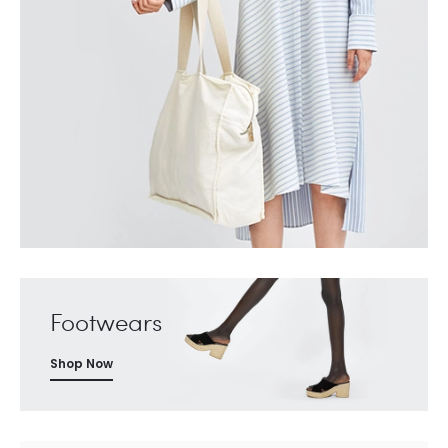
Footwears
Shop Now