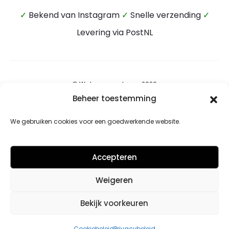
✓
Bekend van Instagram
✓
Snelle verzending
✓
Levering via PostNL
© Wateensound.com 2026
Beheer toestemming
Algemene voorwaarden
We gebruiken cookies voor een goedwerkende website.
Privacybeleid
Retourbeleid
Accepteren
Contact
Weigeren
Cookiebeleid (EU)
Bekijk voorkeuren
F
I
Cookiebeleid
Privacybeleid