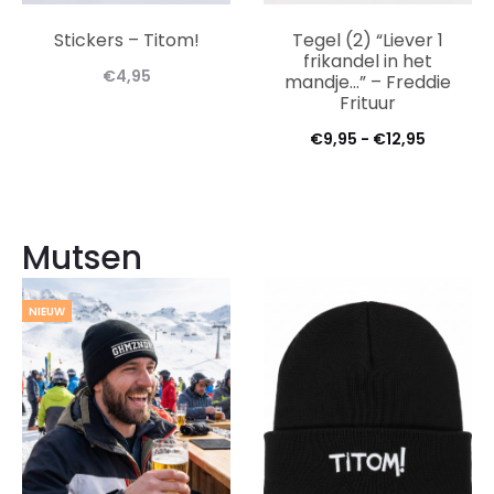
Stickers – Titom!
Tegel (2) “Liever 1
frikandel in het
€
4,95
mandje…” – Freddie
Frituur
Prijsklas
€
9,95
-
€
12,95
€9,95
tot
€12,95
Mutsen
NIEUW