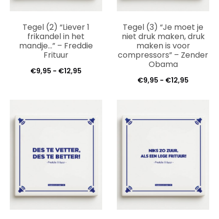
Tegel (2) “Liever 1
Tegel (3) “Je moet je
frikandel in het
niet druk maken, druk
mandje…” – Freddie
maken is voor
Frituur
compressors” – Zender
Obama
Prijsklasse:
€
9,95
-
€
12,95
Prijsklas
€
9,95
-
€
12,95
€9,95
€9,95
tot
tot
€12,95
€12,95