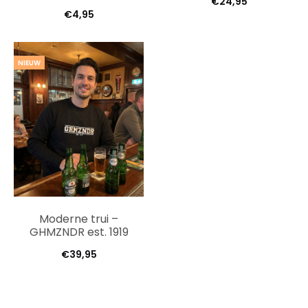
€
24,95
€
4,95
NIEUW
Moderne trui –
GHMZNDR est. 1919
€
39,95