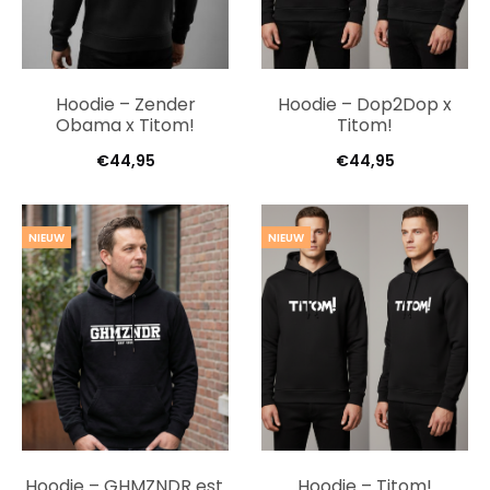
Hoodie – Zender
Hoodie – Dop2Dop x
Obama x Titom!
Titom!
€
44,95
€
44,95
NIEUW
NIEUW
Hoodie – GHMZNDR est.
Hoodie – Titom!