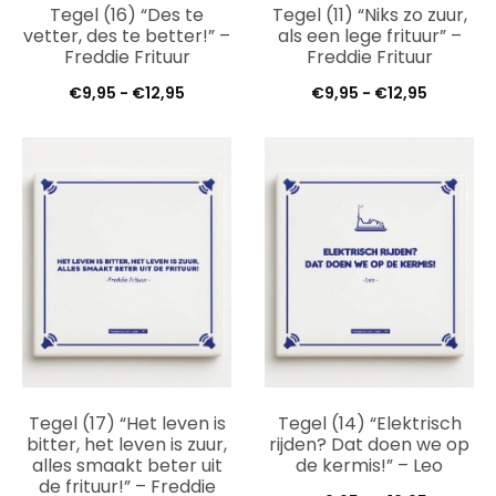
Tegel (16) “Des te
Tegel (11) “Niks zo zuur,
vetter, des te better!” –
als een lege frituur” –
Freddie Frituur
Freddie Frituur
Prijsklasse:
Prijsklas
€
9,95
-
€
12,95
€
9,95
-
€
12,95
€9,95
€9,95
tot
tot
€12,95
€12,95
Tegel (17) “Het leven is
Tegel (14) “Elektrisch
bitter, het leven is zuur,
rijden? Dat doen we op
alles smaakt beter uit
de kermis!” – Leo
de frituur!” – Freddie