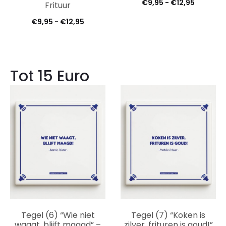
Prijsklas
€
9,95
-
€
12,95
Frituur
€9,95
Prijsklasse:
€
9,95
-
€
12,95
tot
€9,95
€12,95
tot
€12,95
Tot 15 Euro
Tegel (6) “Wie niet
Tegel (7) “Koken is
waagt, blijft maagd” –
zilver, frituren is goud!”