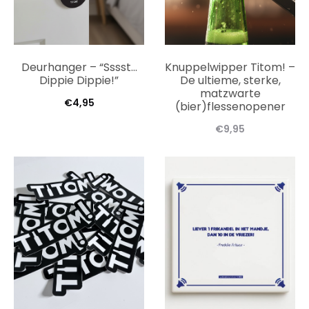
Deurhanger – “Sssst…
Knuppelwipper Titom! –
Dippie Dippie!”
De ultieme, sterke,
matzwarte
€
4,95
(bier)flessenopener
€
9,95