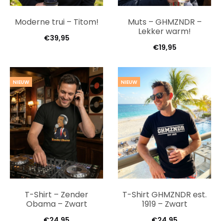
Moderne trui – Titom!
Muts – GHMZNDR –
Lekker warm!
€
39,95
€
19,95
NIEUW
NIEUW
T-Shirt – Zender
T-Shirt GHMZNDR est.
Obama – Zwart
1919 – Zwart
€
24,95
€
24,95