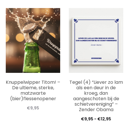
€9,95
tot
tot
€12,95
€12,95
Knuppelwipper Titom! –
Tegel (4) “Liever zo lam
De ultieme, sterke,
als een deur in de
matzwarte
kroeg, dan
(bier)flessenopener
aangeschoten bij de
schietvereniging” –
€
9,95
Zender Obama
Prijsklas
€
9,95
-
€
12,95
€9,95