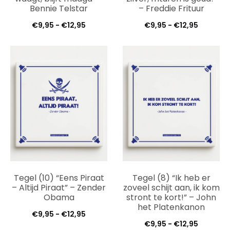
Bennie Telstar
– Freddie Frituur
Prijsklasse:
Prijsklas
€
9,95
-
€
12,95
€
9,95
-
€
12,95
€9,95
€9,95
tot
tot
€12,95
€12,95
Tegel (10) “Eens Piraat
Tegel (8) “Ik heb er
– Altijd Piraat” – Zender
zoveel schijt aan, ik kom
Obama
stront te kort!” – John
het Platenkanon
Prijsklasse:
€
9,95
-
€
12,95
Prijsklas
€
9,95
-
€
12,95
€9,95