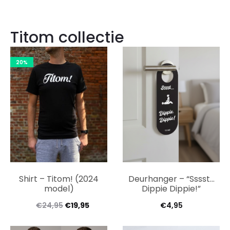
tot
€12,95
Titom collectie
20%
Shirt – Titom! (2024
Deurhanger – “Sssst…
model)
Dippie Dippie!”
€
24,95
€
19,95
€
4,95