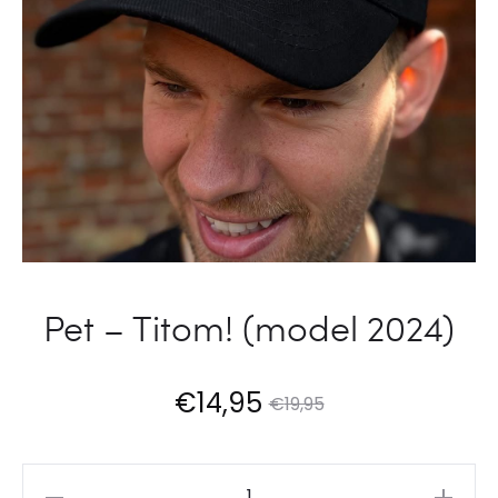
EEN
GOEIE
KREET
Pet – Titom! (model 2024)
€
14,95
€
19,95
Pet