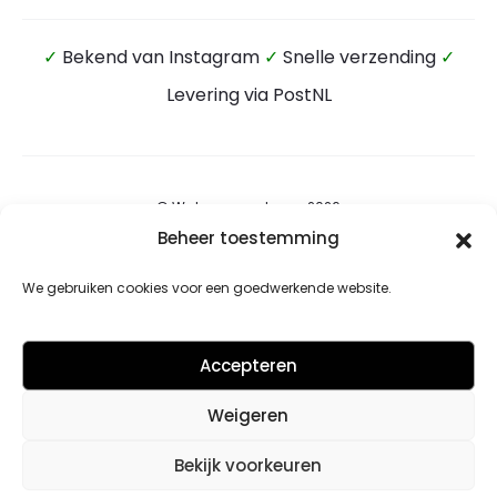
✓
Bekend van Instagram
✓
Snelle verzending
✓
Levering via PostNL
© Wateensound.com 2026
Beheer toestemming
Algemene voorwaarden
We gebruiken cookies voor een goedwerkende website.
Privacybeleid
Retourbeleid
Accepteren
Contact
Weigeren
Cookiebeleid (EU)
Bekijk voorkeuren