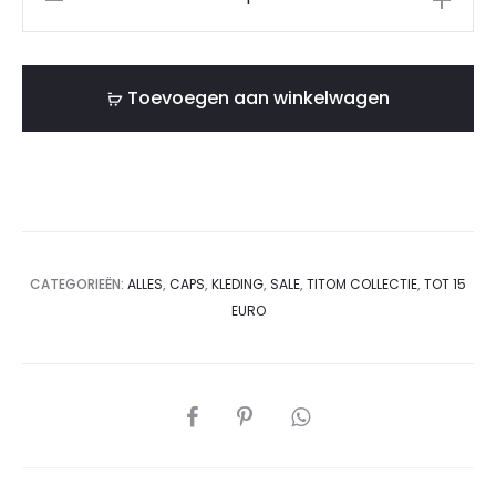
-
Titom!
(model
Toevoegen aan winkelwagen
2024)
aantal
CATEGORIEËN:
ALLES
,
CAPS
,
KLEDING
,
SALE
,
TITOM COLLECTIE
,
TOT 15
EURO
DEEL