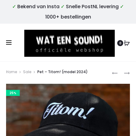
✓
Bekend van Insta
✓
Snelle PostNL levering
✓
1000+ bestellingen
0
Produ
TEGEL
SHIRT
Home
Sale
Pet – Titom! (model 2024)
(1)
–
“TITOM”
TITOM!
25%
–
(2024
VOOR
MODEL)
DE
ÉCHTE
LIEFHEBB
VAN