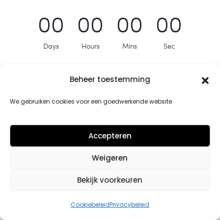
0
0
0
0
0
0
0
0
Days
Hours
Mins
Sec
Beheer toestemming
We gebruiken cookies voor een goedwerkende website.
Accepteren
Weigeren
Bekijk voorkeuren
Cookiebeleid
Privacybeleid