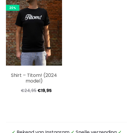
20%
Shirt – Titom! (2024
model)
€
24,95
€
19,95
✓
Bekend van Instagram
✓
Snelle verzending
✓