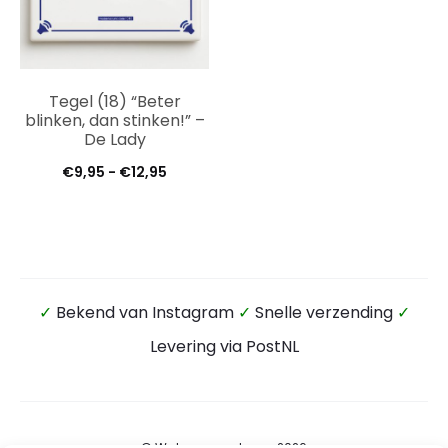
Tegel (18) “Beter
blinken, dan stinken!” –
De Lady
Prijsklasse:
€
9,95
-
€
12,95
€9,95
tot
€12,95
✓
Bekend van Instagram
✓
Snelle verzending
✓
Levering via PostNL
© Wateensound.com 2026