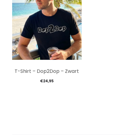
Dit
T-Shirt – Dop2Dop – Zwart
product
€
24,95
heeft
meerdere
variaties.
Deze
optie