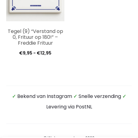
Tegel (9) “Verstand op
0, Frituur op 180!” –
Freddie Frituur
Prijsklasse:
€
9,95
-
€
12,95
€9,95
tot
€12,95
✓
Bekend van Instagram
✓
Snelle verzending
✓
Levering via PostNL
© Wateensound.com 2026