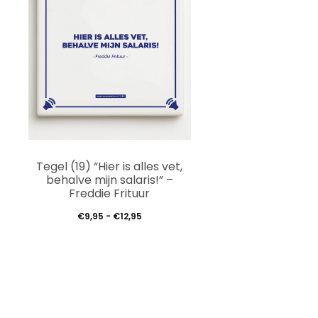
Dit
Tegel (19) “Hier is alles vet,
product
behalve mijn salaris!” –
Freddie Frituur
heeft
Prijsklasse:
€
9,95
-
€
12,95
meerdere
€9,95
variaties.
tot
Deze
€12,95
optie