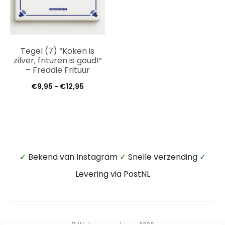
Tegel (7) “Koken is
zilver, frituren is goud!”
– Freddie Frituur
Prijsklasse:
€
9,95
-
€
12,95
€9,95
tot
€12,95
✓
Bekend van Instagram
✓
Snelle verzending
✓
Levering via PostNL
© Wateensound.com 2026