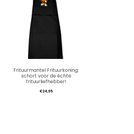
Dit
Frituurmantel Frituurkoning:
product
schort voor de échte
frituurliefhebber!
heeft
€
24,95
meerdere
variaties.
Deze
optie