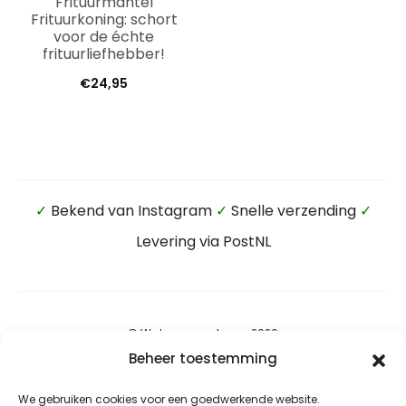
Frituurmantel
Frituurkoning: schort
voor de échte
frituurliefhebber!
€
24,95
✓
Bekend van Instagram
✓
Snelle verzending
✓
Levering via PostNL
© Wateensound.com 2026
Beheer toestemming
Algemene voorwaarden
We gebruiken cookies voor een goedwerkende website.