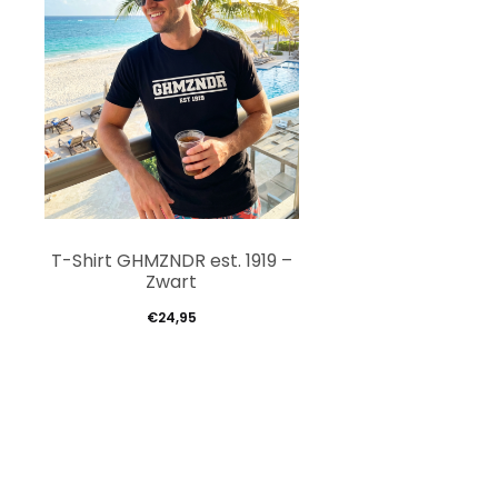
Dit
T-Shirt GHMZNDR est. 1919 –
product
Zwart
heeft
€
24,95
meerdere
variaties.
Deze
optie