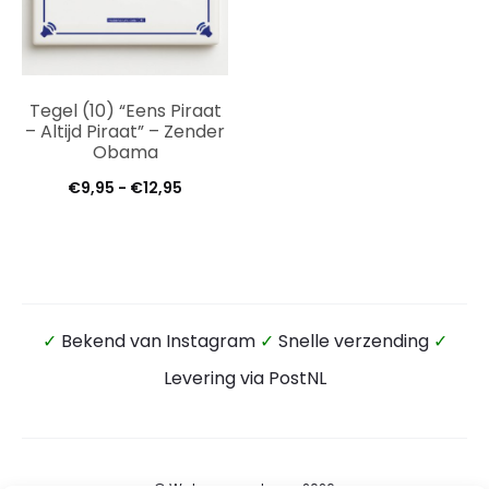
Tegel (10) “Eens Piraat
– Altijd Piraat” – Zender
Obama
Prijsklasse:
€
9,95
-
€
12,95
€9,95
tot
€12,95
✓
Bekend van Instagram
✓
Snelle verzending
✓
Levering via PostNL
© Wateensound.com 2026