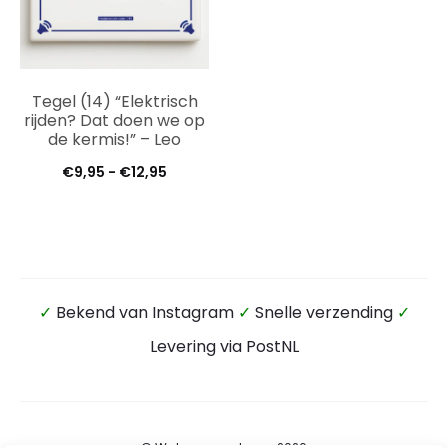
Tegel (14) “Elektrisch
rijden? Dat doen we op
de kermis!” – Leo
Prijsklasse:
€
9,95
-
€
12,95
€9,95
tot
€12,95
✓
Bekend van Instagram
✓
Snelle verzending
✓
Levering via PostNL
© Wateensound.com 2026