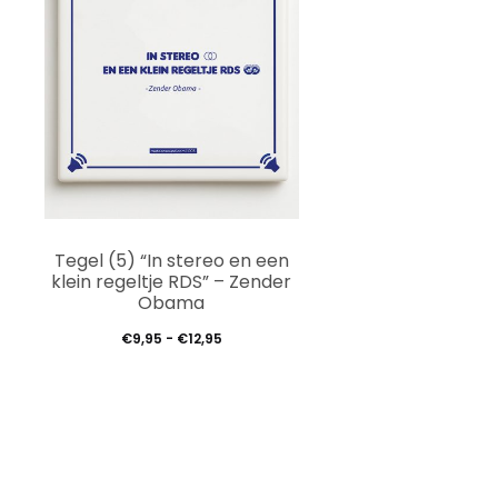
Dit
Tegel (5) “In stereo en een
product
klein regeltje RDS” – Zender
Obama
heeft
Prijsklasse:
€
9,95
-
€
12,95
meerdere
€9,95
variaties.
tot
Deze
€12,95
optie