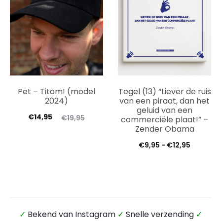
Pet – Titom! (model
Tegel (13) “Liever de ruis
2024)
van een piraat, dan het
geluid van een
€
14,95
€
19,95
commerciële plaat!” –
Zender Obama
Prijsklas
€
9,95
-
€
12,95
€9,95
tot
€12,95
✓
Bekend van Instagram
✓
Snelle verzending
✓