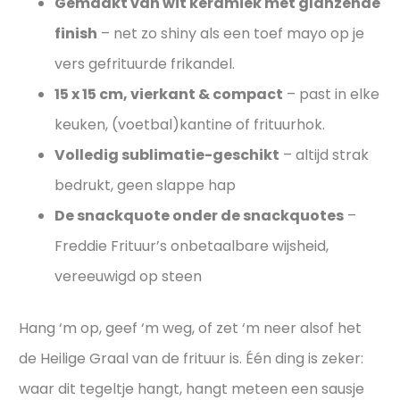
Gemaakt van wit keramiek met glanzende
finish
– net zo shiny als een toef mayo op je
vers gefrituurde frikandel.
15 x 15 cm, vierkant & compact
– past in elke
keuken, (voetbal)kantine of frituurhok.
Volledig sublimatie-geschikt
– altijd strak
bedrukt, geen slappe hap
De snackquote onder de snackquotes
–
Freddie Frituur’s onbetaalbare wijsheid,
vereeuwigd op steen
Hang ‘m op, geef ‘m weg, of zet ‘m neer alsof het
de Heilige Graal van de frituur is. Één ding is zeker:
waar dit tegeltje hangt, hangt meteen een sausje