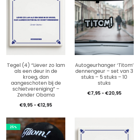
Tegel (4) “Liever zo lam
Autogeurhanger ‘Titom’
als een deur in de
dennengeur – set van 3
kroeg, dan
stuks – 5 stuks – 10
aangeschoten bij de
stuks
schietvereniging” –
Prijskla
€
7,95
-
€
20,95
Zender Obama
€7,95
Prijsklasse:
€
9,95
-
€
12,95
tot
€9,95
€20,95
tot
25%
€12,95