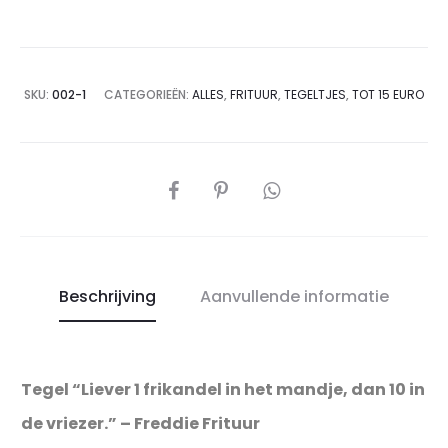
mandje…”
–
Freddie
SKU:
002-1
CATEGORIEËN:
ALLES
,
FRITUUR
,
TEGELTJES
,
TOT 15 EURO
Frituur
aantal
DEEL
Beschrijving
Aanvullende informatie
Tegel “Liever 1 frikandel in het mandje, dan 10 in
de vriezer.” – Freddie Frituur