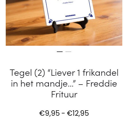
MAKEN
IS
VOOR
COMPRES
–
ZENDER
OBAMA
Tegel (2) “Liever 1 frikandel
in het mandje…” – Freddie
Frituur
Prijsklasse:
€
9,95
-
€
12,95
€9,95