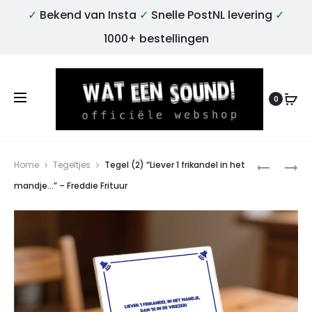
✓
Bekend van Insta
✓
Snelle PostNL levering
✓
1000+ bestellingen
0
Produ
STICKERS
TEGEL
Home
Tegeltjes
Tegel (2) “Liever 1 frikandel in het
–
(3)
mandje…” – Freddie Frituur
TITOM!
“JE
MOET
JE
NIET
DRUK
MAKEN,
DRUK