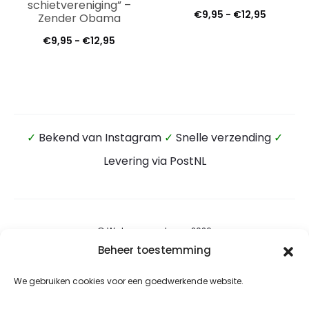
schietvereniging” –
Prijsklas
€
9,95
-
€
12,95
Zender Obama
€9,95
Prijsklasse:
€
9,95
-
€
12,95
tot
€9,95
€12,95
tot
€12,95
✓
Bekend van Instagram
✓
Snelle verzending
✓
Levering via PostNL
© Wateensound.com 2026
Beheer toestemming
Algemene voorwaarden
We gebruiken cookies voor een goedwerkende website.
Privacybeleid