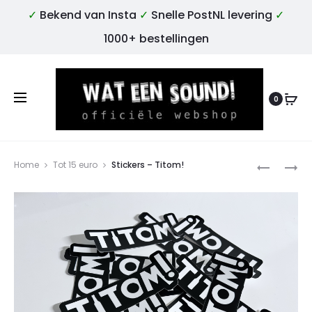
✓
Bekend van Insta
✓
Snelle PostNL levering
✓
1000+ bestellingen
0
Produ
DEURHAN
TEGEL
Home
Tot 15 euro
Stickers – Titom!
–
(2)
“SSSST…
“LIEVER
DIPPIE
1
DIPPIE!”
FRIKANDE
IN
HET
MANDJE…
–