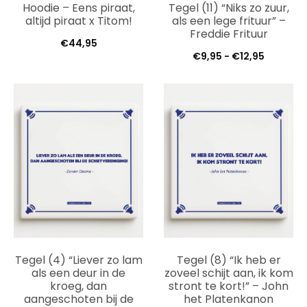
Hoodie – Eens piraat,
Tegel (11) “Niks zo zuur,
altijd piraat x Titom!
als een lege frituur” –
Freddie Frituur
€
44,95
Prijsklas
€
9,95
-
€
12,95
€9,95
tot
€12,95
Tegel (4) “Liever zo lam
Tegel (8) “Ik heb er
als een deur in de
zoveel schijt aan, ik kom
kroeg, dan
stront te kort!” – John
aangeschoten bij de
het Platenkanon