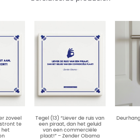
Dit
Dit
er zoveel
Tegel (13) “Liever de ruis van
Deurhange
product
product
 stront te
een piraat, dan het geluid
n het
van een commerciële
heeft
heeft
on
plaat!” – Zender Obama