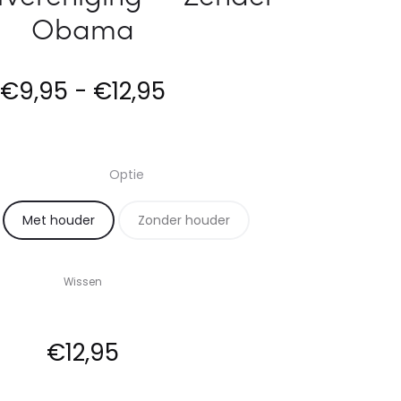
DRUK
RDS”
Obama
MAKEN
–
IS
ZENDER
Prijsklasse:
VOOR
OBAMA
€
9,95
-
€
12,95
COMPRESSO
–
€9,95
ZENDER
OBAMA
Optie
tot
Met houder
Zonder houder
€12,95
Wissen
€
12,95