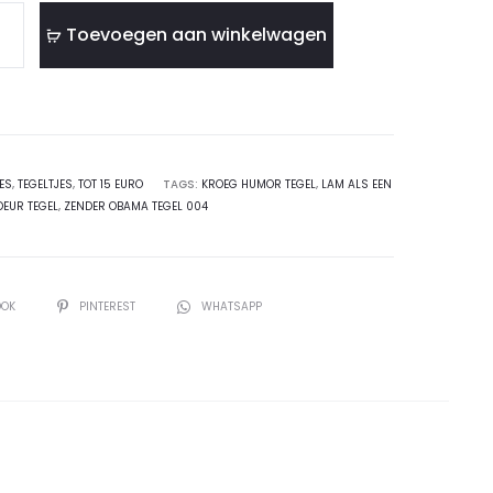
Toevoegen aan winkelwagen
ES
,
TEGELTJES
,
TOT 15 EURO
TAGS:
KROEG HUMOR TEGEL
,
LAM ALS EEN
DEUR TEGEL
,
ZENDER OBAMA TEGEL 004
OOK
PINTEREST
WHATSAPP
ng"