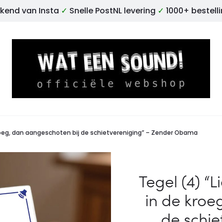
kend van Insta
✓
Snelle PostNL levering
✓
1000+ bestell
 kroeg, dan aangeschoten bij de schietvereniging” – Zender Obama
Tegel (4) “
in de kroe
de schie