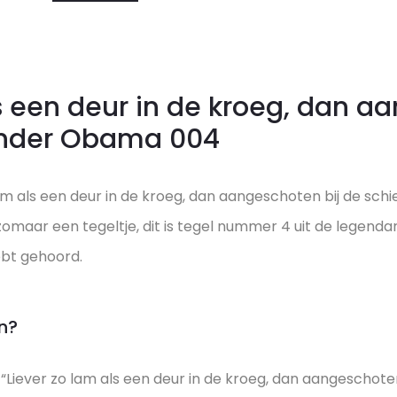
-
Zender
Obama
aantal
ls een deur in de kroeg, dan a
Zender Obama 004
lam als een deur in de kroeg, dan aangeschoten bij de sch
 niet zomaar een tegeltje, dit is tegel nummer 4 uit de le
ebt gehoord.
n?
“Liever zo lam als een deur in de kroeg, dan aangeschoten