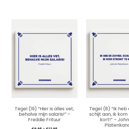
Dit
Tegel (19) “Hier is alles vet,
Tegel (8) “Ik heb 
product
behalve mijn salaris!” –
schijt aan, ik kom
Freddie Frituur
kort!” – Joh
heeft
Platenkan
Prijsklasse:
€
9,95
-
€
12,95