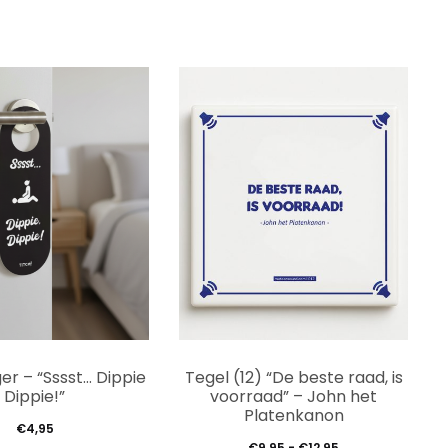
Dit
r – “Sssst… Dippie
Tegel (12) “De beste raad, is
prod
Dippie!”
voorraad” – John het
Platenkanon
heef
€
4,95
Prijsklasse:
€
9,95
-
€
12,95