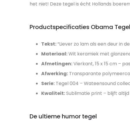
het niet! Deze tegel is écht Hollands boere
Productspecificaties Obama Tege
Tekst:
“Liever zo lam als een deur in d
Materiaal:
Wit keramiek met glanzend
Afmetingen:
Vierkant, 15 x 15 cm – pa
Afwerking:
Transparante polymeercoa
Serie:
Tegel 004 – Wateensound collec
Kwaliteit:
Sublimatie print – blijft altij
De ultieme humor tegel