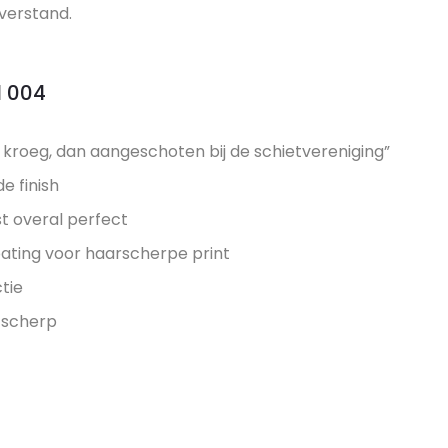
nverstand.
l 004
e kroeg, dan aangeschoten bij de schietvereniging”
e finish
st overal perfect
ting voor haarscherpe print
tie
d scherp