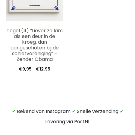
Tegel (4) “Liever zo lam
als een deur in de
kroeg, dan
aangeschoten bij de
schietvereniging” –
Zender Obama
Prijsklasse:
€
9,95
-
€
12,95
€9,95
tot
€12,95
✓
Bekend van Instagram
✓
Snelle verzending
✓
Levering via PostNL