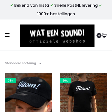
✓
Bekend van Insta
✓
Snelle PostNL levering
✓
1000+ bestellingen
0
Standaard sortering
25%
20%