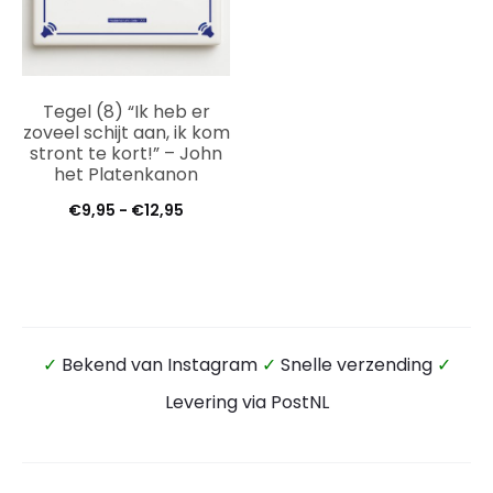
Tegel (8) “Ik heb er
zoveel schijt aan, ik kom
stront te kort!” – John
het Platenkanon
Prijsklasse:
€
9,95
-
€
12,95
€9,95
tot
€12,95
✓
Bekend van Instagram
✓
Snelle verzending
✓
Levering via PostNL