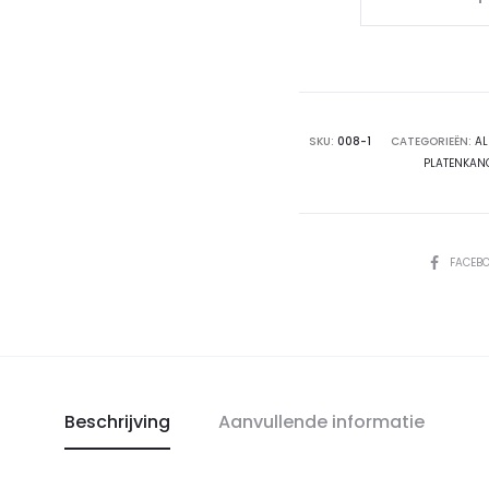
(8)
"Ik
heb
er
zoveel
SKU:
008-1
CATEGORIEËN:
AL
PLATENKAN
schijt
aan,
ik
kom
DEEL
FACEB
stront
te
kort!"
-
John
Beschrijving
Aanvullende informatie
het
Platenkanon