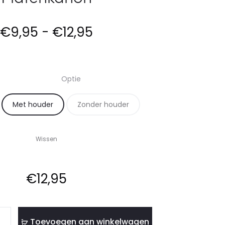
–
–
FREDDIE
FREDDIE
Prijsklasse:
€
9,95
-
€
12,95
FRITUUR
FRITUUR
€9,95
Optie
tot
Met houder
Zonder houder
€12,95
Wissen
€
12,95
Toevoegen aan winkelwagen