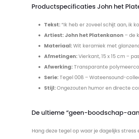
Productspecificaties John het Pla
Tekst:
“Ik heb er zoveel schijt aan, ik k
Artiest:
John het Platenkanon
– de 
Materiaal:
Wit keramiek met glanzend
Afmetingen:
Vierkant, 15 x 15 cm – pa
Afwerking:
Transparante polymeercoa
Serie:
Tegel 008 – Wateensound-colle
Stijl:
Ongezouten humor en directe c
De ultieme “geen-boodschap-aan”
Hang deze tegel op waar je dagelijks stress