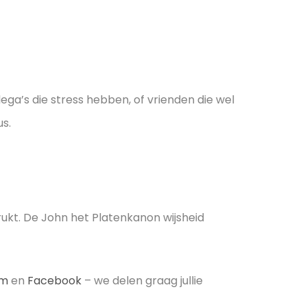
ga’s die stress hebben, of vrienden die wel
us.
ukt. De John het Platenkanon wijsheid
am
en
Facebook
– we delen graag jullie