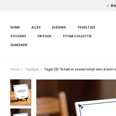
✓
Be
HOME
ALLES
KLEDING
TEGELTJES
STICKERS
FRITUUR
TITOM COLLECTIE
GHMZNDR
Home
Tegeltjes
Tegel (8) “Ik heb er zoveel schijt aan, ik kom