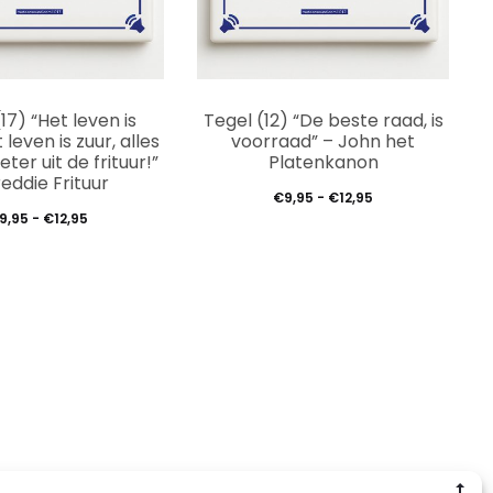
Dit
Dit
17) “Het leven is
Tegel (12) “De beste raad, is
product
prod
t leven is zuur, alles
voorraad” – John het
ter uit de frituur!”
Platenkanon
heeft
heef
reddie Frituur
Prijsklasse:
€
9,95
-
€
12,95
meerdere
meer
Prijsklasse:
9,95
-
€
12,95
€9,95
variaties.
varia
€9,95
tot
Deze
Deze
tot
€12,95
€12,95
optie
optie
kan
kan
gekozen
geko
worden
word
op
op
G