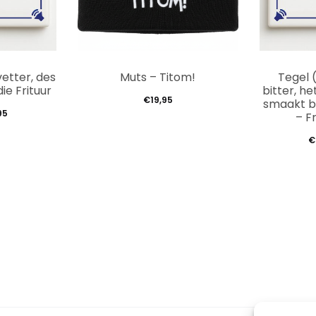
Dit
vetter, des
Muts – Titom!
Tegel (
product
ie Frituur
bitter, he
€
19,95
smaakt be
heeft
Prijsklasse:
95
– F
meerdere
€9,95
€
tot
variaties.
€12,95
Deze
optie
kan
gekozen
worden
op