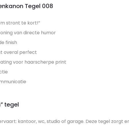
tenkanon Tegel 008
om stront te kort!”
koning van directe humor
e finish
st overal perfect
ting voor haarscherpe print
ctie
ommunicatie
 tegel
 ervaart: kantoor, wc, studio of garage. Deze tegel zorgt