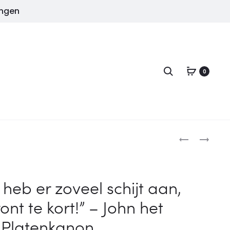
ingen
Zoeken
0
Produc
TEGEL
TEGEL
(7)
(9)
“KOKEN
“VERSTAND
IS
OP
k heb er zoveel schijt aan,
ZILVER,
0,
FRITUREN
FRITUUR
ont te kort!” – John het
IS
OP
Platenkanon
GOUD!”
180!”