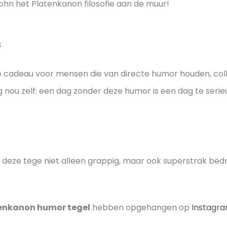
John het Platenkanon filosofie aan de muur!
s
e cadeau voor mensen die van directe humor houden, colle
 nou zelf: een dag zonder deze humor is een dag te serie
 deze tege niet alleen grappig, maar ook superstrak bedr
tenkanon humor tegel
hebben opgehangen op
Instagr