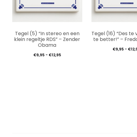
Dit
Tegel (5) “In stereo en een
Tegel (16) “Des te 
product
klein regeltje RDS” – Zender
te better!” – Fredd
Obama
heeft
€
9,95
-
€
12,
Prijsklasse:
€
9,95
-
€
12,95
meerdere
€9,95
variaties.
tot
Deze
€12,95
optie
kan
gekozen
worden
op