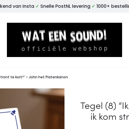
kend van Insta
✓
Snelle PostNL levering
✓
1000+ bestell
 stront te kort!” – John het Platenkanon
Tegel (8) “I
ik kom str