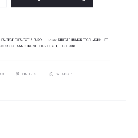
LES
,
TEGELTJES
,
TOT 15 EURO
TAGS:
DIRECTE HUMOR TEGEL
,
JOHN HET
ON
,
SCHIJT AAN STRONT TEKORT TEGEL
,
TEGEL 008
OOK
PINTEREST
WHATSAPP