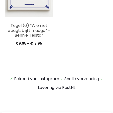
Tegel (6) “Wie niet
waagt, blijft maagd” –
Bennie Telstar
Prijsklasse:
€
9,95
-
€
12,95
€9,95
tot
€12,95
✓
Bekend van Instagram
✓
Snelle verzending
✓
Levering via PostNL
© Wateensound.com 2026