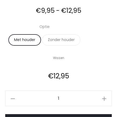
Prijsklasse:
€
9,95
-
€
12,95
€9,95
Optie
tot
Met houder
Zonder houder
€12,95
Wissen
€
12,95
Tegel
(6)
"Wie