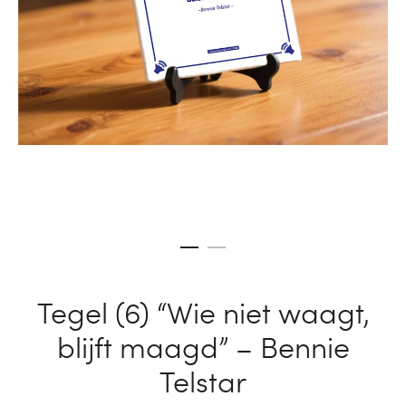
–
FREDDIE
ZENDER
FRITUUR
OBAMA
Tegel (6) “Wie niet waagt,
blijft maagd” – Bennie
Telstar