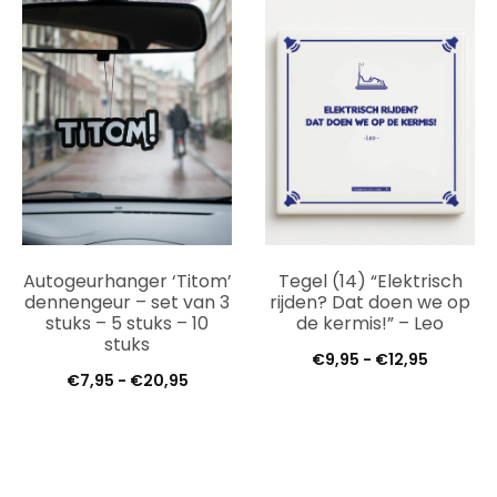
tot
€12,95
€12,95
Autogeurhanger ‘Titom’
Tegel (14) “Elektrisch
dennengeur – set van 3
rijden? Dat doen we op
stuks – 5 stuks – 10
de kermis!” – Leo
stuks
Prijsklas
€
9,95
-
€
12,95
Prijsklasse:
€
7,95
-
€
20,95
€9,95
€7,95
tot
tot
€12,95
€20,95