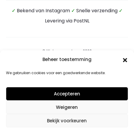
✓
Bekend van Instagram
✓
Snelle verzending
✓
Levering via PostNL
© Wateensound.com 2026
Beheer toestemming
Algemene voorwaarden
We gebruiken cookies voor een goedwerkende website.
Privacybeleid
Retourbeleid
Accepteren
Contact
Weigeren
Cookiebeleid (EU)
Bekijk voorkeuren
F
I