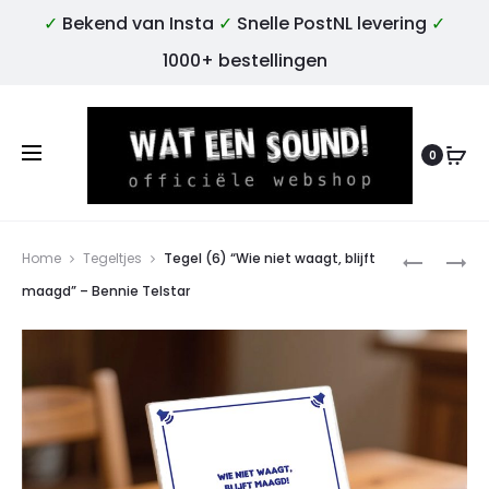
✓
Bekend van Insta
✓
Snelle PostNL levering
✓
1000+ bestellingen
0
Produ
TEGEL
TEGEL
Home
Tegeltjes
Tegel (6) “Wie niet waagt, blijft
(5)
(7)
maagd” – Bennie Telstar
“IN
“KOKEN
STEREO
IS
EN
ZILVER,
EEN
FRITUREN
KLEIN
IS
REGELTJE
GOUD!”
RDS”
–