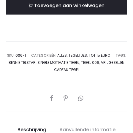
niet
Toevoegen aan winkelwagen
waagt,
blijft
maagd"
-
Bennie
Telstar
SKU:
006-1
CATEGORIEËN:
ALLES
,
TEGELTJES
,
TOT 15 EURO
TAGS:
aantal
BENNIE TELSTAR
,
SINGLE MOTIVATIE TEGEL
,
TEGEL 006
,
VRIJGEZELLEN
CADEAU TEGEL
DEEL
Beschrijving
Aanvullende informatie