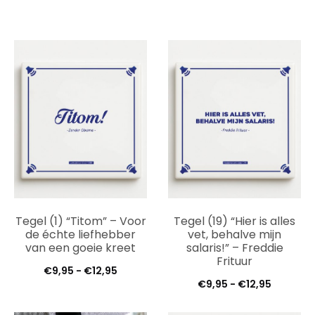
Tegel (1) “Titom” – Voor
Tegel (19) “Hier is alles
de échte liefhebber
vet, behalve mijn
van een goeie kreet
salaris!” – Freddie
Frituur
Prijsklasse:
€
9,95
-
€
12,95
Prijsklas
€
9,95
-
€
12,95
€9,95
€9,95
tot