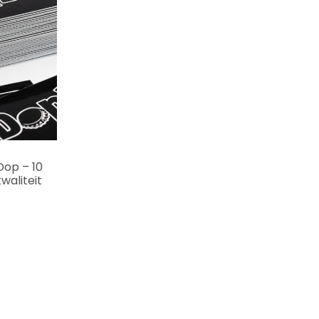
Dop – 10
waliteit