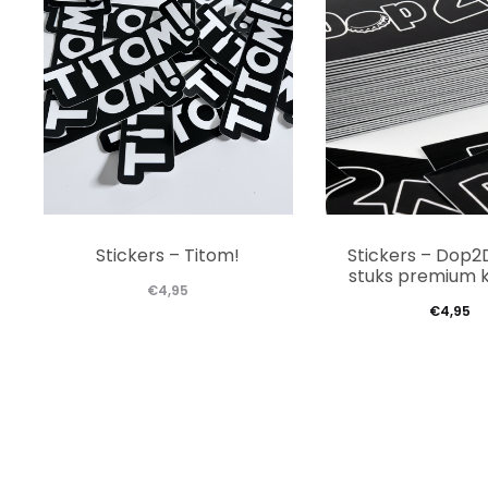
Stickers – Titom!
Stickers – Dop2
stuks premium k
€
4,95
€
4,95