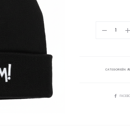
Muts
-
Titom!
aantal
CATEGORIEËN:
A
DEEL
FACEB