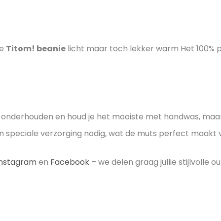
ze
Titom! beanie
licht maar toch lekker warm Het 100% po
te onderhouden en houd je het mooiste met handwas, maa
n speciale verzorging nodig, wat de muts perfect maakt v
Instagram
en
Facebook
– we delen graag jullie stijlvolle out