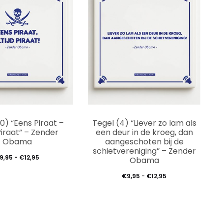
Dit
Dit
10) “Eens Piraat –
Tegel (4) “Liever zo lam als
product
prod
 Piraat” – Zender
een deur in de kroeg, dan
Obama
aangeschoten bij de
heeft
heef
schietvereniging” – Zender
Prijsklasse:
9,95
-
€
12,95
Obama
meerdere
meer
€9,95
Prijsklasse:
€
9,95
-
€
12,95
variaties.
varia
tot
€9,95
Deze
Deze
€12,95
tot
optie
optie
€12,95