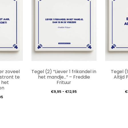
Dit
Dit
er zoveel
Tegel (2) “Liever 1 frikandel in
Tegel (
product
product
 stront te
het mandje…” – Freddie
Altijd
n het
Frituur
heeft
heeft
on
Prijsklasse:
€
9,95
-
€
12,95
€
meerdere
meerdere
Prijsklasse:
95
€9,95
variaties.
variaties.
€9,95
tot
Deze
Deze
tot
€12,95
€12,95
optie
optie