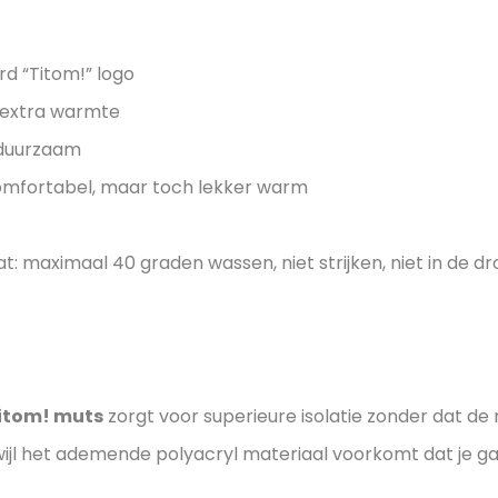
d “Titom!” logo
 extra warmte
 duurzaam
comfortabel, maar toch lekker warm
: maximaal 40 graden wassen, niet strijken, niet in de dro
itom! muts
zorgt voor superieure isolatie zonder dat de 
ijl het ademende polyacryl materiaal voorkomt dat je g