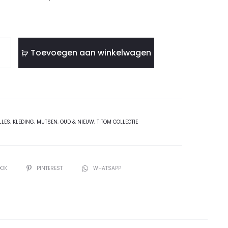
Toevoegen aan winkelwagen
LLES
,
KLEDING
,
MUTSEN
,
OUD & NIEUW
,
TITOM COLLECTIE
OOK
PINTEREST
WHATSAPP