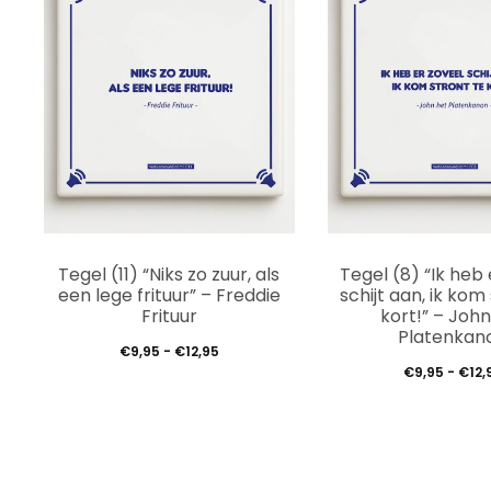
Dit
Tegel (11) “Niks zo zuur, als
Tegel (8) “Ik heb 
product
een lege frituur” – Freddie
schijt aan, ik kom
Frituur
kort!” – Joh
heeft
Platenkan
Prijsklasse:
€
9,95
-
€
12,95
meerdere
€
9,95
-
€
12,
€9,95
variaties.
tot
Deze
€12,95
optie